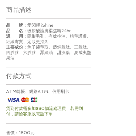
​商品描述
品 牌
：愛閃耀 iShine
​品 名
：玻尿酸護膚柔焦粉24hr
​適 用
：隱形毛孔、有效控油、植萃護膚、
細緻膚質、定妝更持久
主要成份
：魚子醬萃取、藍銅胜肽、三胜肽、
四胜肽、六胜肽、
蠶絲油、甜沒藥、夏威夷堅
果油
​付款方式
​ATM轉帳、網路ATM、信用刷卡
貨到付款需多加$80物流處理費，若需到
付，請洽客服以電話下單
售價：1600元