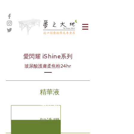
愛閃耀 iShine系列
​玻尿酸護膚柔焦粉24hr
精華液
柔焦粉
卸洗膠