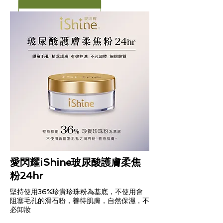
愛閃耀iShine玻尿酸護膚柔焦
粉24hr
堅持使用36%珍貴珍珠粉為基底，不使用會
阻塞毛孔的滑石粉，善待肌膚，自然保濕，不
必卸妝